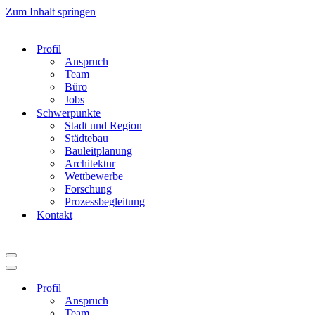
Zum Inhalt springen
Profil
Anspruch
Team
Büro
Jobs
Schwerpunkte
Stadt und Region
Städtebau
Bauleitplanung
Architektur
Wettbewerbe
Forschung
Prozessbegleitung
Kontakt
Navigationsmenü
Navigationsmenü
Profil
Anspruch
Team