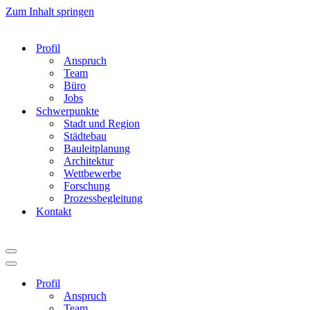
Zum Inhalt springen
Profil
Anspruch
Team
Büro
Jobs
Schwerpunkte
Stadt und Region
Städtebau
Bauleitplanung
Architektur
Wettbewerbe
Forschung
Prozessbegleitung
Kontakt
Navigationsmenü
Navigationsmenü
Profil
Anspruch
Team