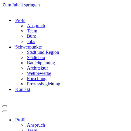
Zum Inhalt springen
Profil
Anspruch
Team
Büro
Jobs
Schwerpunkte
Stadt und Region
Städtebau
Bauleitplanung
Architektur
Wettbewerbe
Forschung
Prozessbegleitung
Kontakt
Navigationsmenü
Navigationsmenü
Profil
Anspruch
Team