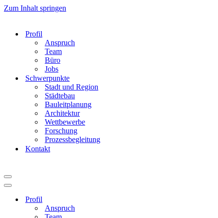
Zum Inhalt springen
Profil
Anspruch
Team
Büro
Jobs
Schwerpunkte
Stadt und Region
Städtebau
Bauleitplanung
Architektur
Wettbewerbe
Forschung
Prozessbegleitung
Kontakt
Navigationsmenü
Navigationsmenü
Profil
Anspruch
Team