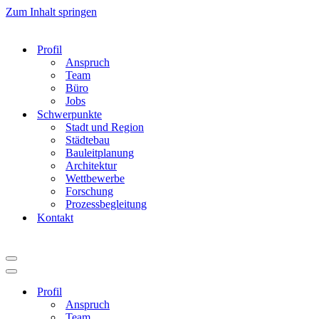
Zum Inhalt springen
Profil
Anspruch
Team
Büro
Jobs
Schwerpunkte
Stadt und Region
Städtebau
Bauleitplanung
Architektur
Wettbewerbe
Forschung
Prozessbegleitung
Kontakt
Navigationsmenü
Navigationsmenü
Profil
Anspruch
Team