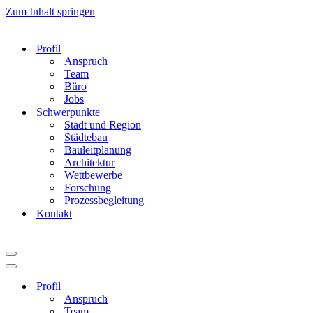
Zum Inhalt springen
Profil
Anspruch
Team
Büro
Jobs
Schwerpunkte
Stadt und Region
Städtebau
Bauleitplanung
Architektur
Wettbewerbe
Forschung
Prozessbegleitung
Kontakt
Navigationsmenü
Navigationsmenü
Profil
Anspruch
Team