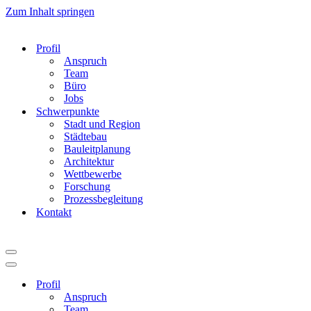
Zum Inhalt springen
Profil
Anspruch
Team
Büro
Jobs
Schwerpunkte
Stadt und Region
Städtebau
Bauleitplanung
Architektur
Wettbewerbe
Forschung
Prozessbegleitung
Kontakt
Navigationsmenü
Navigationsmenü
Profil
Anspruch
Team